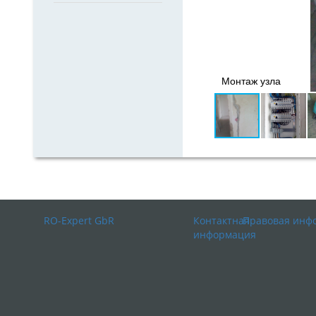
Монтаж узла
RO-Expert GbR
Контактная
Правовая инф
информация