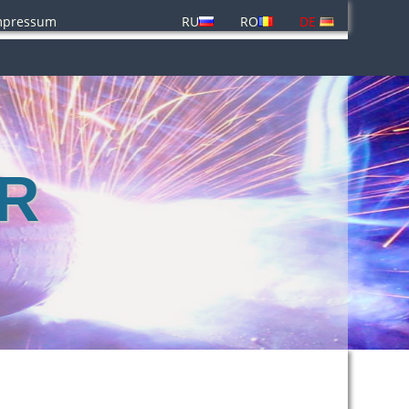
mpressum
RU
RO
DE
bR